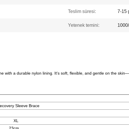
Teslim süresi:
7-15 
Yetenek temini:
1000
ith a durable nylon lining. It's soft, flexible, and gentle on the skin
ecovery Sleeve Brace
XL
23cm