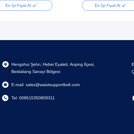
En İyi Fiyat Al
En İyi Fiyat Al
Hengshui Şehri, Hebei Eyaleti, Anping İlçesi,
E
Beidaliang Sanayi Bölgesi
Ç
E-mail:
sales@waistsupportbelt.com
Tel:
008615350809311