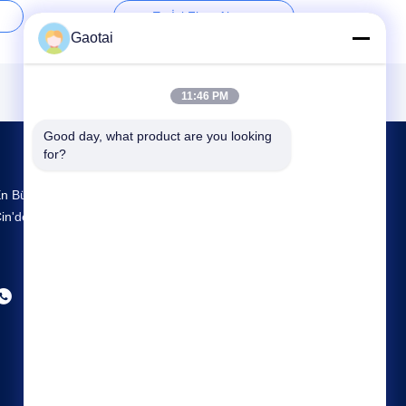
En İyi Fiyat Al
Gaotai
11:46 PM
Good day, what product are you looking 
for?
n Büyük Ar-Ge Ve Üretim Back Support
in'deki Tedarikçi