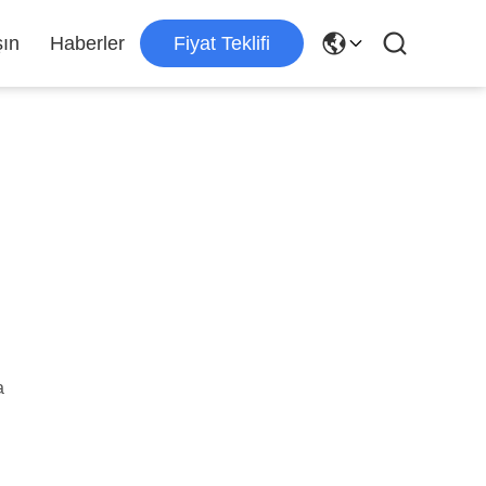
şın
Haberler
Fiyat Teklifi
a