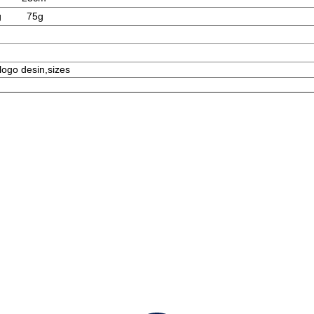
g
75g
 logo desin,sizes