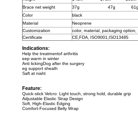
Brace net weight
37g
47g
61
Color
black
Material
Neoprene
Customization
color, material, packaging option,
Certificate
CE,FDA, ISO9001,ISO13485
Indications:
Help the treatmentof arthritis
eep warm in winter
Anti lickingDog after the surgery
eg support sheath
Saft at niaht
Feature:
Quick-stick Velcro: Light touch, strong hold, durable grip
Adjustable Elastic Strap Design
Soft, High-Elastic Edging
Comfort-Focused Belly Wrap