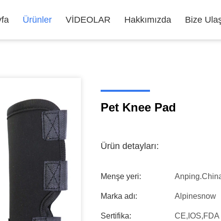
fa
Ürünler
VİDEOLAR
Hakkımızda
Bize Ula
Pet Knee Pad
Ürün detayları:
Menşe yeri:
Anping.chin
Marka adı:
Alpinesnow
Sertifika:
CE,IOS,FDA