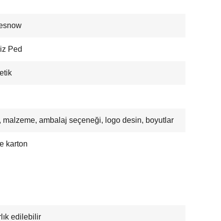
nesnow
iz Ped
tik
h
 malzeme, ambalaj seçeneği, logo desin, boyutlar
e karton
ık edilebilir