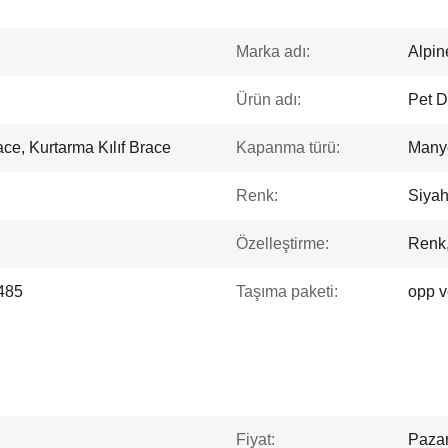
Marka adı:
Alpi
Ürün adı:
Pet D
ce, Kurtarma Kılıf Brace
Kapanma türü:
Manye
Renk:
Siya
Özelleştirme:
Renk,
485
Taşıma paketi:
opp v
Fiyat:
Pazarl