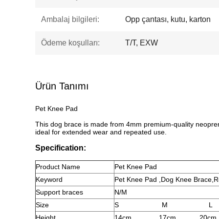
Ambalaj bilgileri:
Opp çantası, kutu, karton
Ödeme koşulları:
T/T, EXW
Ürün Tanımı
Pet Knee Pad
This dog brace is made from 4mm premium-quality neoprene w
ideal for extended wear and repeated use.
Specification:
Product
Name
Pet Knee Pad
Keyword
Pet Knee Pad ,Dog Knee Brace,R
Support braces
N/M
Size
S
M
L
Height
14cm
17cm
20cm