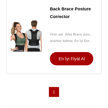
Back Brace Posture
Corrector
Ürün adı: Arka Brace duruş
düzeltici
anahtar kelime: En İyi Duruş
Düzeltici ， Duruş Brace ，
Duruş Düzeltici
En İyi Fiyat Al
1