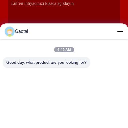
Gaotai
6:49 AM
SUNMAK
Good day, what product are you looking for?
ADRES
Hengshui Şehri, Hebei Eyaleti, Anping İlçesi, Beidaliang
Sanayi Bölgesi
HEBEI ZHAOYANG MEDICAL INSTRUMENT
CO., LTD.