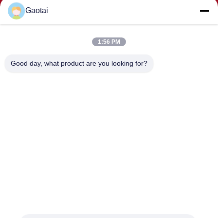
Gaotai
1:56 PM
SUNMAK
Good day, what product are you looking for?
ADRES
Hengshui Şehri, Hebei Eyaleti, Anping İlçesi, Beidaliang
Sanayi Bölgesi
HEBEI ZHAOYANG MEDICAL INSTRUMENT
CO., LTD.
Çin iyi. Kalite Sırt desteği Tedarikçi. Telif hakkı © 2017-