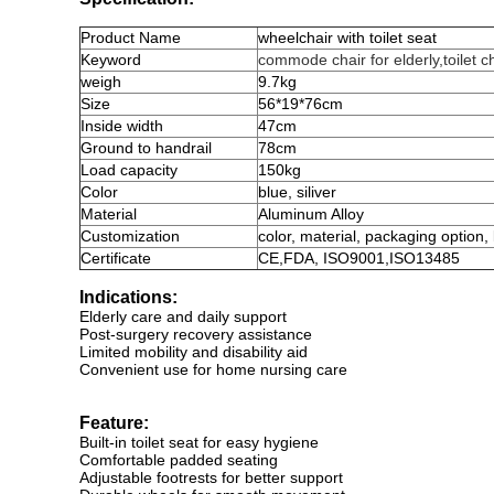
Product
Name
wheelchair with toilet seat
Keyword
commode chair for elderly,toilet c
weigh
9.7kg
Size
56*19*76cm
Inside width
47cm
Ground to handrail
78cm
Load capacity
150kg
Color
blue, siliver
Material
Aluminum Alloy
Customization
color, material, packaging option,
Certificate
CE,FDA, ISO9001,ISO13485
Indicatio
ns:
Elderly care and daily support
Post-surgery recovery assistance
Limited mobility and disability aid
Convenient use for home nursing care
Feature:
Built-in toilet seat for easy hygiene
Comfortable padded seating
Adjustable footrests for better support