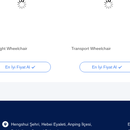
ight Wheelchair
Transport Wheelchair
En İyi Fiyat Al
En İyi Fiyat Al
Hengshui Şehri, Hebei Eyaleti, Anping İlçesi,
E