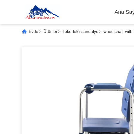
Ana Say
Evde
>
Ürünler
>
Tekerlekli sandalye
>
wheelchair with t