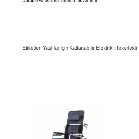
Durable wheels for smooth movement
Etiketler:
Yaşlılar Için Katlanabilir Elektrikli Tekerlek