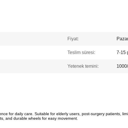
Fiyat:
Pazarl
Teslim süresi:
7-15 
Yetenek temini:
1000
nce for daily care. Suitable for elderly users, post-surgery patients, l
rests, and durable wheels for easy movement.