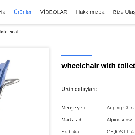
fa
Ürünler
VİDEOLAR
Hakkımızda
Bize Ula
oilet seat
wheelchair with toilet
Ürün detayları:
Menşe yeri:
Anping.chin
Marka adı:
Alpinesnow
Sertifika:
CE,IOS,FDA