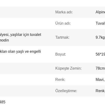
Marka adı:
Alpi
Ürün adı:
Tuval
yesi, yaşlılar için tuvalet
Tartmak:
9.7kg
omodin
arı olan yaşlı ve engelli
Boyut:
56*1
Küpeşte Zemin:
78cm
Renk:
Mavi,
Özelleştirme:
Renk,
485