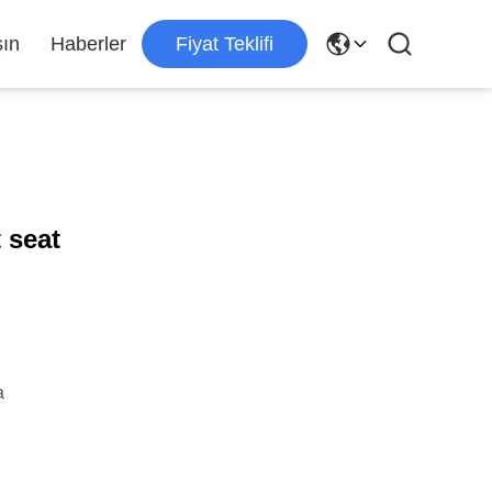
şın
Haberler
Fiyat Teklifi
 seat
a