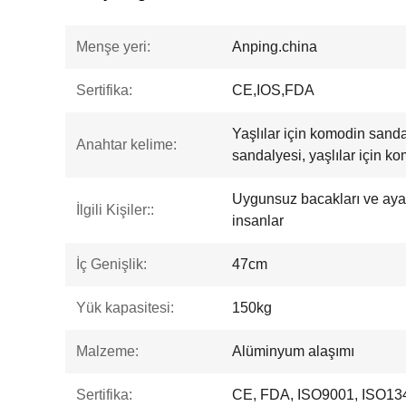
Menşe yeri:
Anping.china
Sertifika:
CE,IOS,FDA
Yaşlılar için komodin sandal
Anahtar kelime:
sandalyesi, yaşlılar için k
Uygunsuz bacakları ve ayakl
İlgili Kişiler::
insanlar
İç Genişlik:
47cm
Yük kapasitesi:
150kg
Malzeme:
Alüminyum alaşımı
Sertifika:
CE, FDA, ISO9001, ISO13