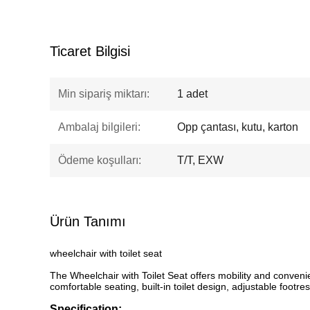
Ticaret Bilgisi
Min sipariş miktarı:
1 adet
Ambalaj bilgileri:
Opp çantası, kutu, karton
Ödeme koşulları:
T/T, EXW
Ürün Tanımı
wheelchair with toilet seat
The Wheelchair with Toilet Seat offers mobility and convenie
comfortable seating, built-in toilet design, adjustable foot
Specification: