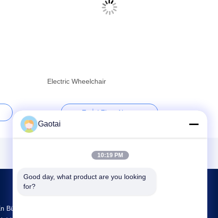
Electric Wheelchair
En İyi Fiyat Al
Gaotai
10:19 PM
Good day, what product are you looking 
for?
n Büyük Ar-Ge Ve Üretim Back Support